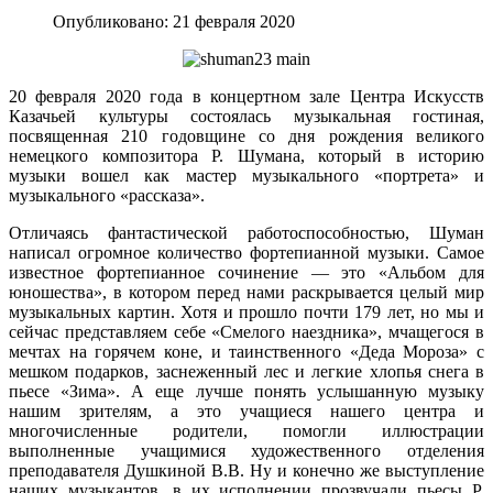
Опубликовано: 21 февраля 2020
20 февраля 2020 года в концертном зале Центра Искусств
Казачьей культуры состоялась музыкальная гостиная,
посвященная 210 годовщине со дня рождения великого
немецкого композитора Р. Шумана, который в историю
музыки вошел как мастер музыкального «портрета» и
музыкального «рассказа».
Отличаясь фантастической работоспособностью, Шуман
написал огромное количество фортепианной музыки. Самое
известное фортепианное сочинение — это «Альбом для
юношества», в котором перед нами раскрывается целый мир
музыкальных картин. Хотя и прошло почти 179 лет, но мы и
сейчас представляем себе «Смелого наездника», мчащегося в
мечтах на горячем коне, и таинственного «Деда Мороза» с
мешком подарков, заснеженный лес и легкие хлопья снега в
пьесе «Зима». А еще лучше понять услышанную музыку
нашим зрителям, а это учащиеся нашего центра и
многочисленные родители, помогли иллюстрации
выполненные учащимися художественного отделения
преподавателя Душкиной В.В. Ну и конечно же выступление
наших музыкантов, в их исполнении прозвучали пьесы Р.