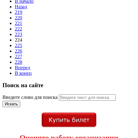
В начало
Назад
219
220
221
222
223
224
225
226
227
228
Вперед
В конец
Поиск на сайте
Введите слово для поиска
Искать
Оцените работу организации